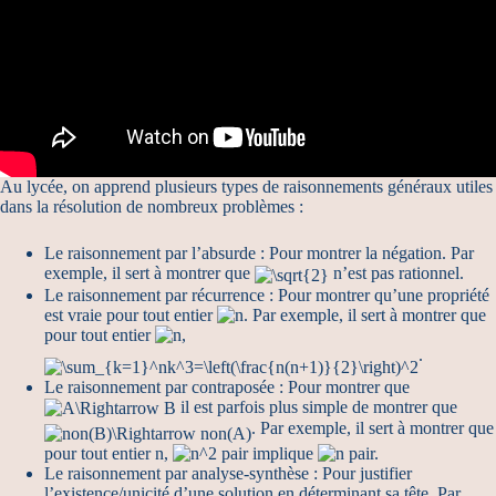
Au lycée, on apprend plusieurs types de raisonnements généraux utiles
dans la résolution de nombreux problèmes :
Le raisonnement par l’absurde : Pour montrer la négation. Par
exemple, il sert à montrer que
n’est pas rationnel.
Le raisonnement par récurrence : Pour montrer qu’une propriété
est vraie pour tout entier
. Par exemple, il sert à montrer que
pour tout entier
,
.
Le raisonnement par contraposée : Pour montrer que
il est parfois plus simple de montrer que
. Par exemple, il sert à montrer que
pour tout entier n,
pair implique
pair.
Le raisonnement par analyse-synthèse : Pour justifier
l’existence/unicité d’une solution en déterminant sa tête. Par