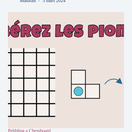
Mathrais
5 mars 2024
Pebbling a Chessboard