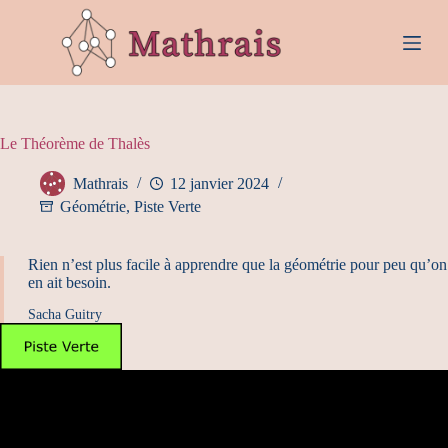
P
a
s
s
e
r
a
Le Théorème de Thalès
u
c
o
Mathrais
12 janvier 2024
n
Géométrie
,
Piste Verte
t
e
n
Rien n’est plus facile à apprendre que la géométrie pour peu qu’on
u
en ait besoin.
Sacha Guitry