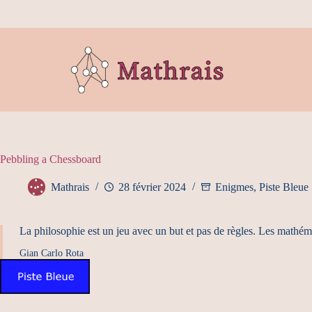
P
a
s
s
e
r
a
u
c
o
n
t
Pebbling a Chessboard
e
n
Mathrais
28 février 2024
Enigmes
,
Piste Bleue
u
La philosophie est un jeu avec un but et pas de règles. Les mathém
Gian Carlo Rota