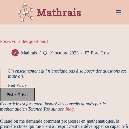
P
a
s
s
e
r
a
Posez vous des questions !
u
c
o
Mathrais
19 octobre 2023
Piste Grise
n
t
e
Un enseignement qui n’enseigne pas à se poser des questions est
n
mauvais.
u
Paul Valéry
Cet article est fortement inspiré des conseils donnés par le
mathématicien Terence Tao sur son
blog
.
Quand on me demande comment progresser en mathématiques, la
première chose qui me vient à l’esprit c’est de développer sa capacité à