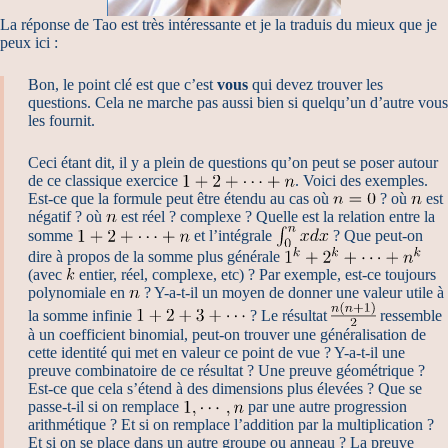
La réponse de Tao est très intéressante et je la traduis du mieux que je
peux ici :
Bon, le point clé est que c’est
vous
qui devez trouver les
questions. Cela ne marche pas aussi bien si quelqu’un d’autre vous
les fournit.
Ceci étant dit, il y a plein de questions qu’on peut se poser autour
de ce classique exercice
. Voici des exemples.
Est-ce que la formule peut être étendu au cas où
? où
est
négatif ? où
est réel ? complexe ? Quelle est la relation entre la
somme
et l’intégrale
? Que peut-on
dire à propos de la somme plus générale
(avec
entier, réel, complexe, etc) ? Par exemple, est-ce toujours
polynomiale en
? Y-a-t-il un moyen de donner une valeur utile à
la somme infinie
? Le résultat
ressemble
à un coefficient binomial, peut-on trouver une généralisation de
cette identité qui met en valeur ce point de vue ? Y-a-t-il une
preuve combinatoire de ce résultat ? Une preuve géométrique ?
Est-ce que cela s’étend à des dimensions plus élevées ? Que se
passe-t-il si on remplace
par une autre progression
arithmétique ? Et si on remplace l’addition par la multiplication ?
Et si on se place dans un autre groupe ou anneau ? La preuve