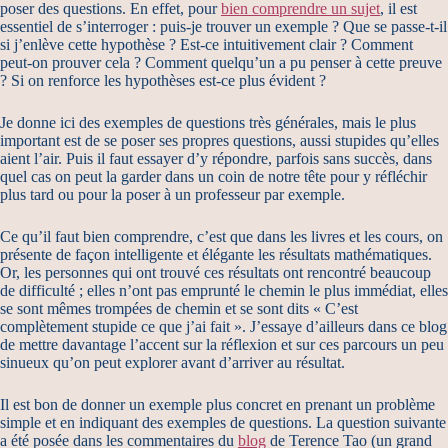
poser des questions. En effet, pour
bien comprendre un sujet
, il est
essentiel de s’interroger : puis-je trouver un exemple ? Que se passe-t-il
si j’enlève cette hypothèse ? Est-ce intuitivement clair ? Comment
peut-on prouver cela ? Comment quelqu’un a pu penser à cette preuve
? Si on renforce les hypothèses est-ce plus évident ?
Je donne ici des exemples de questions très générales, mais le plus
important est de se poser ses propres questions, aussi stupides qu’elles
aient l’air. Puis il faut essayer d’y répondre, parfois sans succès, dans
quel cas on peut la garder dans un coin de notre tête pour y réfléchir
plus tard ou pour la poser à un professeur par exemple.
Ce qu’il faut bien comprendre, c’est que dans les livres et les cours, on
présente de façon intelligente et élégante les résultats mathématiques.
Or, les personnes qui ont trouvé ces résultats ont rencontré beaucoup
de difficulté ; elles n’ont pas emprunté le chemin le plus immédiat, elles
se sont mêmes trompées de chemin et se sont dits « C’est
complètement stupide ce que j’ai fait ». J’essaye d’ailleurs dans ce blog
de mettre davantage l’accent sur la réflexion et sur ces parcours un peu
sinueux qu’on peut explorer avant d’arriver au résultat.
Il est bon de donner un exemple plus concret en prenant un problème
simple et en indiquant des exemples de questions. La question suivante
a été posée dans les commentaires du
blog
de Terence Tao (un grand