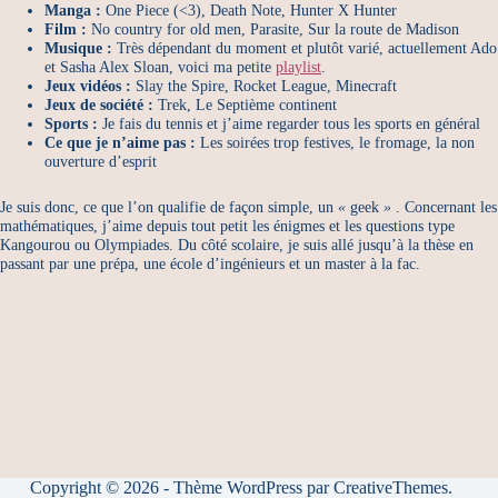
Manga :
One Piece (<3), Death Note, Hunter X Hunter
Film :
No country for old men, Parasite, Sur la route de Madison
Musique :
Très dépendant du moment et plutôt varié, actuellement Ado
et Sasha Alex Sloan, voici ma petite
playlist
.
Jeux vidéos :
Slay the Spire, Rocket League, Minecraft
Jeux de société :
Trek, Le Septième continent
Sports :
Je fais du tennis et j’aime regarder tous les sports en général
Ce que je n’aime pas :
Les soirées trop festives, le fromage, la non
ouverture d’esprit
Je suis donc, ce que l’on qualifie de façon simple, un
«
geek
»
. Concernant les
mathématiques, j’aime depuis tout petit les énigmes et les questions type
Kangourou ou Olympiades. Du côté scolaire, je suis allé jusqu’à la thèse en
passant par une prépa, une école d’ingénieurs et un master à la fac.
Copyright © 2026 - Thème WordPress par
CreativeThemes
.