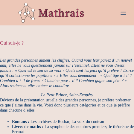
P
a
s
s
e
r
a
Qui suis-je ?
u
c
o
n
Les grandes personnes aiment les chiffres. Quand vous leur parlez d’un nouvel
t
ami, elles ne vous questionnent jamais sur l’essentiel. Elles ne vous disent
e
jamais : « Quel est le son de sa voix ? Quels sont les jeux qu’il préfère ? Est-ce
qu’il collectionne les papillons ? » Elles vous demandent : « Quel âge a-t-il ?
n
Combien a-t-il de frères ? Combien pèse-t-il ? Combien gagne son père ? »
u
Alors seulement elles croient le connaître.
Le Petit Prince, Saint-Exupéry
Dévions de la présentation usuelle des grandes personnes, je préfère présenter
ce que j’aime dans la vie. Voici donc plusieurs catégories et ce que je préfère
dans chacune d’elles.
Romans :
Les archives de Roshar, La voix du couteau
Livres de maths :
La symphonie des nombres premiers, le théorème de
Fermat